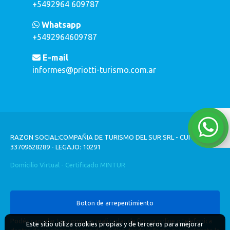
+5492964 609787
Whatsapp
+5492964609787
E-mail
informes@priotti-turismo.com.ar
RAZON SOCIAL:COMPAÑIA DE TURISMO DEL SUR SRL - CUIT:
33709628289 - LEGAJO: 10291
Domicilio Virtual - Certificado MINTUR
Boton de arrepentimiento
Podés cancelar tus compras realizadas de forma online o telefonica
Este sitio utiliza cookies propias y de terceros para mejorar