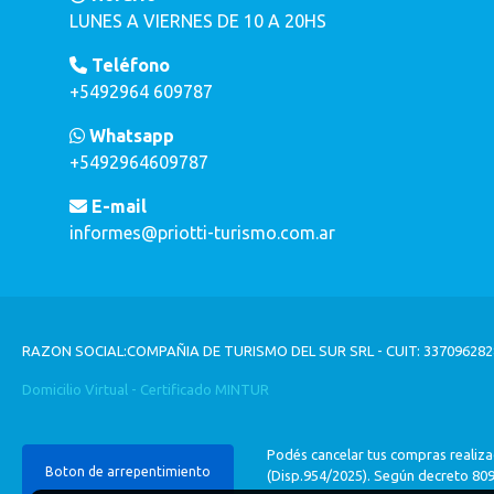
LUNES A VIERNES DE 10 A 20HS
Teléfono
+5492964 609787
Whatsapp
+5492964609787
E-mail
informes@priotti-turismo.com.ar
RAZON SOCIAL:COMPAÑIA DE TURISMO DEL SUR SRL - CUIT: 3370962828
Domicilio Virtual - Certificado MINTUR
Podés cancelar tus compras realiza
Boton de arrepentimiento
(Disp.954/2025). Según decreto 809/