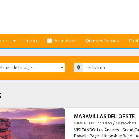
inos
Inicio
Argentina
Quienes Somos
Cont
s
MARAVILLAS DEL OESTE
CIRCUITO - 11 Días / 10 Noches
VISITANDO: Los Ángeles - Grand Ca
Powell - Page - Horseshoe Bend - An