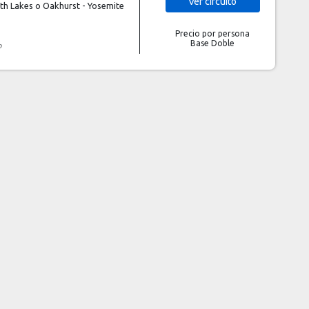
Ver
circuito
th Lakes o Oakhurst - Yosemite
Precio por persona
Base Doble
o